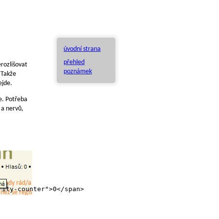
úvodní strana
přehled
rozlišovat
poznámek
 Takže
ejde.
e. Potřeba
 a nervů,