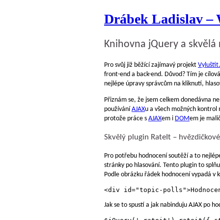
Drábek Ladislav –
Knihovna jQuery a skvělá 
Pro svůj již běžící zajímavý projekt
Vyluštit
front-end a back-end. Důvod? Tím je cílová
nejlépe úpravy správcům na kliknutí, hlas
Přiznám se, že jsem celkem donedávna nepa
používání
AJAX
u a všech možných kontrol 
protože práce s
AJAX
em i
DOM
em je malič
Skvělý plugin RateIt – hvězdičkov
Pro potřebu hodnocení soutěží a to nejlé
stránky po hlasování. Tento plugin to splň
Podle obrázku řádek hodnocení vypadá v k
Jak se to spustí a jak nabinduju AJAX po h