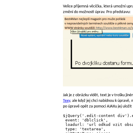
Velice příjemná věcička, která umožní upr
změní do možnosti úprav. Pro představu:
Jak je z obrázku vidět, text je v trošku j
Texy
, ale když jej chci nabídnou k úpravě
po úpravě opět za pomoci AJAXu jej uložit 
$jQuery('.edit-content div').e
 event: 'dblclick',

 loadurl: 'url odkud vzit obs
 type: 'textarea',
