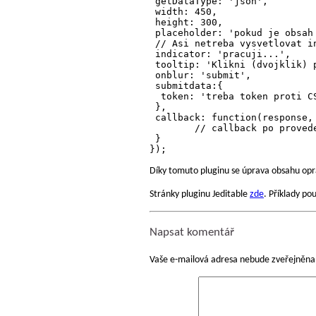
 getDataType: 'json',

 width: 450,

 height: 300,

 placeholder: 'pokud je obsah
 // Asi netreba vysvetlovat in
 indicator: '
pracuji...
',

 tooltip: 'Klikni (dvojklik) p
 onblur: 'submit',

 submitdata:{

  token: 'treba token proti CS
 },

 callback: function(response, 
 	// callback po provedeni ... zde obycejne ruzne skryvam nebo zobrazuji informaci o uspechu

 }

Díky tomuto pluginu se úprava obsahu opr
Stránky pluginu Jeditable
zde
. Příklady po
Napsat komentář
Vaše e-mailová adresa nebude zveřejněna