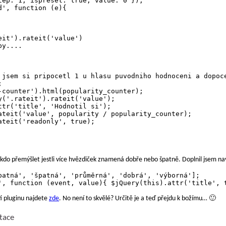
tep: 1, ispreset: true, value: 0 });

', function (e){

 jsem si pripocetl 1 u hlasu puvodniho hodnoceni a dopoce
tr('title', 'Hodnotil si');

teit('readonly', true);

kdo přemýšlet jestli více hvězdiček znamená dobře nebo špatně. Doplnil jsem nav
patná', 'špatná', 'průměrná', 'dobrá', 'výborná'];

tí pluginu najdete
zde
. No není to skvělé? Určitě je a teď přejdu k božímu… 🙂
itace