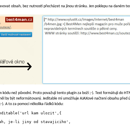
avovat obsah, bez nutnosti přecházet na jinou stránku. Jen poklepu na daném tex
iném kódu než původní. Proto považuji tento plugin za boží ;-). Text formátuji do 
, měl by být neformátovaný. Jeditable mi umožňuje AJAXové načtení obsahu před 
:-). A to za pomoci několika řádků kódu:
ditable('url kam ulozit',{

ah, je-li jiny od stavajiciho',
