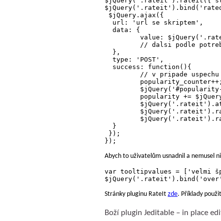
$jQuery('.rateit').rateit({ s
$jQuery('.rateit').bind('rated
 $jQuery.ajax({

  url: 'url se skriptem',

  data: {

	 value: $jQuery('.rateit').rateit('value')

	 // dalsi podle potreby....

  },

  type: 'POST',

  success: function(){

         // v pripade uspechu
	 popularity_counter++;

	 $jQuery('#popularity-counter').html(popularity_counter);

	 popularity += $jQuery('.rateit').rateit('value');

         $jQuery('.rateit').at
	 $jQuery('.rateit').rateit('value', popularity / popularity_counter);

         $jQuery('.rateit').ra
  }

 });

Abych to uživatelům usnadnil a nemusel ni
var tooltipvalues = ['velmi š
Stránky pluginu RateIt
zde
. Příklady použi
Boží plugin Jeditable – in place ed