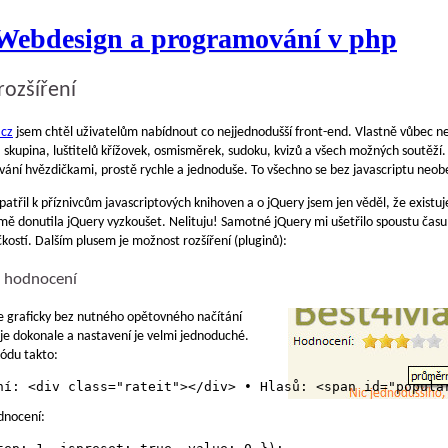
 Webdesign a programování v php
rozšíření
.cz
jsem chtěl uživatelům nabídnout co nejjednodušší front-end. Vlastně vůbec ne
 skupina, luštitelů křížovek, osmisměrek, sudoku, kvizů a všech možných soutěží.
ování hvězdičkami, prostě rychle a jednoduše. To všechno se bez javascriptu neob
třil k příznivcům javascriptových knihoven a o jQuery jsem jen věděl, že existuj
mě donutila jQuery vyzkoušet. Nelituju! Samotné jQuery mi ušetřilo spoustu času
kostí. Dalším plusem je možnost rozšíření (pluginů):
é hodnocení
pe graficky bez nutného opětovného načítání
uje dokonale a nastavení je velmi jednoduché.
ódu takto:
odnocení: