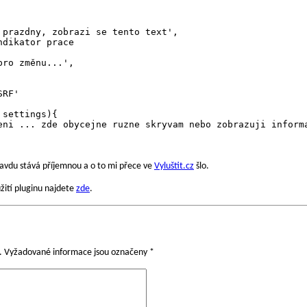
 prazdny, zobrazi se tento text',

dikator prace

ro změnu...',

RF'

settings){

avdu stává příjemnou a o to mi přece ve
Vyluštit.cz
šlo.
užití pluginu najdete
zde
.
.
Vyžadované informace jsou označeny
*