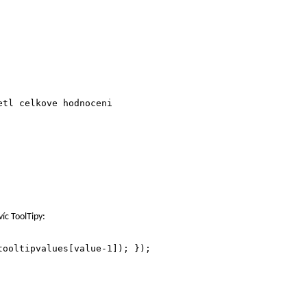
tl celkove hodnoceni

íc ToolTipy: