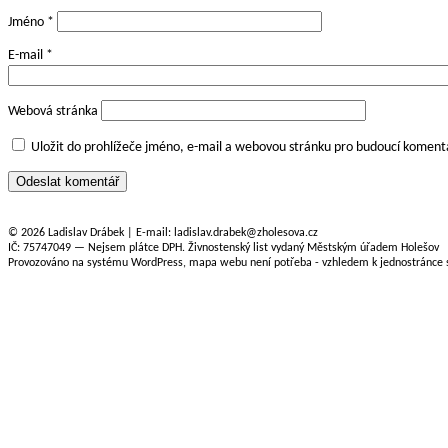
Jméno
*
E-mail
*
Webová stránka
Uložit do prohlížeče jméno, e-mail a webovou stránku pro budoucí koment
© 2026 Ladislav Drábek | E-mail: ladislav.drabek@zholesova.cz
IČ: 75747049 — Nejsem plátce DPH. Živnostenský list vydaný Městským úřadem Holešov
Provozováno na systému WordPress, mapa webu není potřeba - vzhledem k jednostránce s