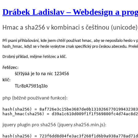
Drábek Ladislav – Webdesign a pro
Hmac a sha256 v kombinaci s češtinou (unicode)
Při psaní přihlašování, kde jsem chtěl používat hmac, aby se neposílalo heslo v 
hash_hmac, když se v hesle vyskytne znak specifický pro českou abecedu. Prek
Drobný příklad, mějme řetězec a klíč.
řetězec:
ščřžýáá je to na nic 123456
klíč:
TLr8zA75tI1q3Jo
php (běžně používané funkce):
hash(sha256) = 8af726e3c15be3687de0b1310266770199432383
jquery plugin pro sha256 (jquery.sha256.min.js):
hash(sha256) = 723f6dd8d04fe3ac3f268f1d6b9a938a778ad71d