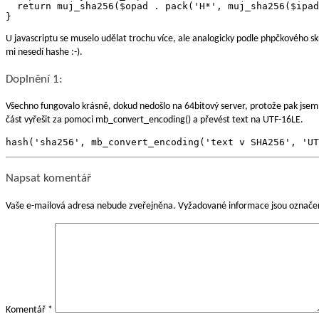
  return muj_sha256($opad . pack('H*', muj_sha256($ipad
U javascriptu se muselo udělat trochu více, ale analogicky podle phpčkového sk
mi nesedí hashe :-).
Doplnění 1:
Všechno fungovalo krásně, dokud nedošlo na 64bitový server, protože pak jsem 
část vyřešit za pomoci mb_convert_encoding() a převést text na UTF-16LE.
hash('sha256', mb_convert_encoding('text v SHA256', 'UT
Napsat komentář
Vaše e-mailová adresa nebude zveřejněna.
Vyžadované informace jsou označ
Komentář
*