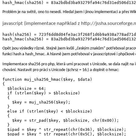
Problém je na světě, ono to nesedí. Hledal jsem i jinou implementaci a přes Wi
javascript (implementace například z http://jssha.sourceforge.n
hash(sha256) = 723f6dd8d04fe3ac3f268f1d6b9a938a778ad71d
Opět jsou výsledky různé. Stejně jsem kvůli „českým znakům“ potřeboval pracova
funkcí hash a hash_hmac. A hlavně jsem potřeboval v javascriptové i phpčkové č
Implementace sha256 pro php, která umí pracovat s Unicode, se dala najít na
chování. Nastavit pro práci s Unicode ($chrsz = 16;) a doplnit o hmac:
function muj_sha256_hmac($key, $data)

{

  $blocksize = 64;

  if (strlen($key) > $blocksize)

  {

    $key = muj_sha256($key);

  }

  else if (strlen($key) < $blocksize)

  {

    $key = str_pad($key, $blocksize, chr(0x00));

  }

  $ipad = $key ^ str_repeat(chr(0x36), $blocksize);

  $opad = $key ^ str_repeat(chr(0x5C), $blocksize);
